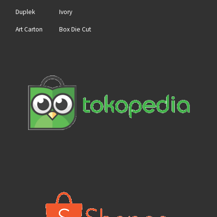
Duplek
Ivory
Art Carton
Box Die Cut